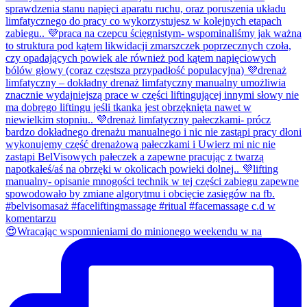
😍Wracając wspomnieniami do minionego weekendu w na