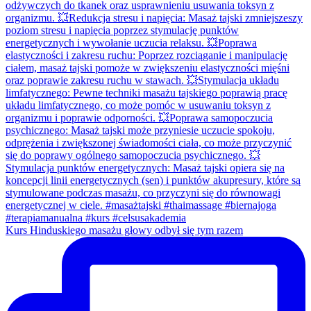
Kurs Hinduskiego masażu głowy odbył się tym razem