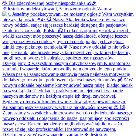
☺️Jesteśmy podekscytowani, że możemy ogłosić Wam w