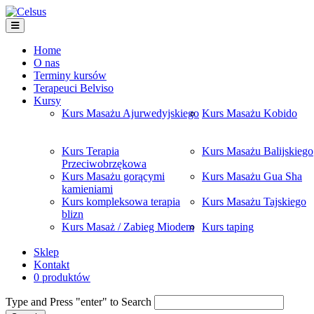
Home
O nas
Terminy kursów
Terapeuci Belviso
Kursy
Kurs Masażu Ajurwedyjskiego
Kurs Masażu Kobido
Kurs Terapia
Kurs Masażu Balijskiego
Przeciwobrzękowa
Kurs Masażu gorącymi
Kurs Masażu Gua Sha
kamieniami
Kurs kompleksowa terapia
Kurs Masażu Tajskiego
blizn
Kurs Masaż / Zabieg Miodem
Kurs taping
Sklep
Kontakt
0 produktów
Type and Press "enter" to Search