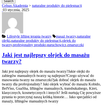
Celsus Akademia
>
naturalne produkty do pielęgnacji
03 stycznia, 2025
Lifestyle
lifting
terapia twarzy
masaż twarzy
,
naturalne
olejki
,
naturalne produkty do pielęgnacji
,
olejek do
twarzy
,
profesjonalny produkt
,
staruchowicz
,
zmarszczki
Jaki jest najlepszy olejek do masażu
twarzy?
Jaki jest najlepszy olejek do masażu twarzy?Jakie olejki do
zabiegów manualnych twarzy są najlepsze?Czego używać do
masowania twarzy na zmarszczki?jak dobrać olejek do masażu
twarzy dla profesjonalisty? Jaki olejek wybrać do masażu Kobido,
BelViso, GuaSha, liftingów manualnych, transbukalnego, Kirei,
klasycznych, kosmetycznych i innych? Jeśli nurtują Cię powyższe
pytania to przeczytaj naszą krótką historie… Jako specjaliści od
masaży, liftingów manualnych twarzy