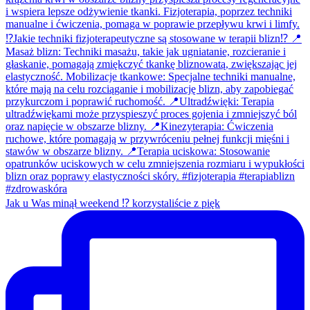
Jak u Was minął weekend ⁉️ korzystaliście z pięk