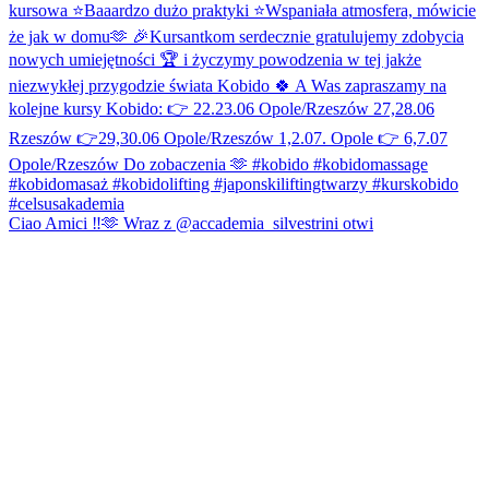
Ciao Amici ‼️🫶 Wraz z @accademia_silvestrini otwi