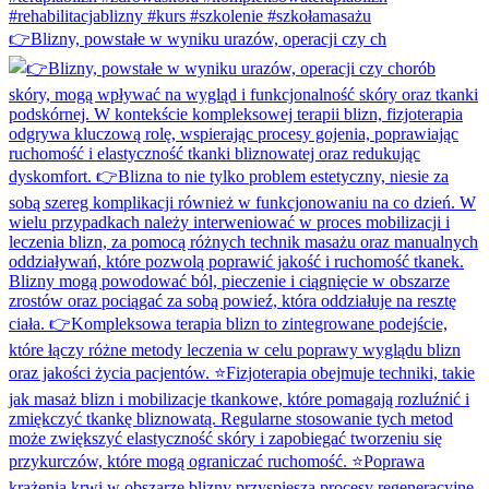
👉Blizny, powstałe w wyniku urazów, operacji czy ch