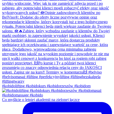
#kobidolifting #kobidokurs #kobidorzeszów #kobidom
Co myślicie o letniej akademii na zielonej łączce