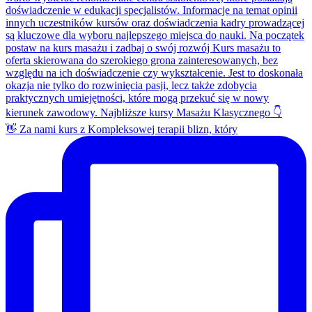
👋 Za nami kurs z Kompleksowej terapii blizn, który