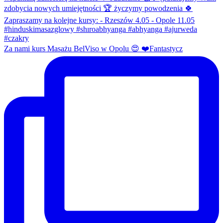
Za nami kurs Masażu BelViso w Opolu 😍 ❤️Fantastycz