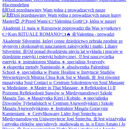
🙌Dziś przedstawimy Wam jedną z prowadzących nasze