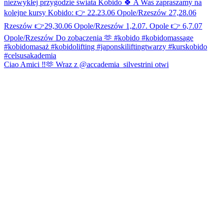
Ciao Amici ‼️🫶 Wraz z @accademia_silvestrini otwi