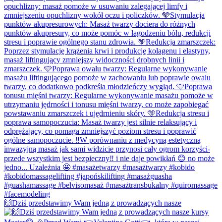
🙌Dziś przedstawimy Wam jedną z prowadzących nasze