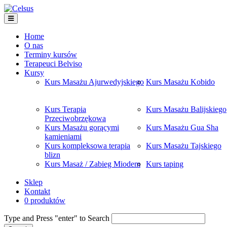
Home
O nas
Terminy kursów
Terapeuci Belviso
Kursy
Kurs Masażu Ajurwedyjskiego
Kurs Masażu Kobido
Kurs Terapia
Kurs Masażu Balijskiego
Przeciwobrzękowa
Kurs Masażu gorącymi
Kurs Masażu Gua Sha
kamieniami
Kurs kompleksowa terapia
Kurs Masażu Tajskiego
blizn
Kurs Masaż / Zabieg Miodem
Kurs taping
Sklep
Kontakt
0 produktów
Type and Press "enter" to Search