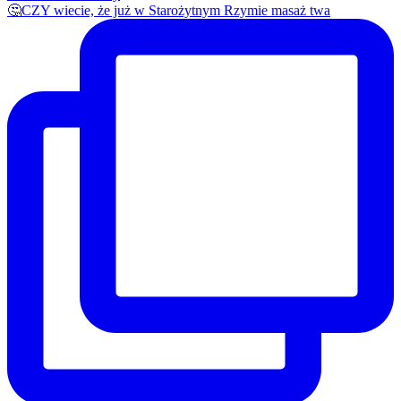
🤔CZY wiecie, że już w Starożytnym Rzymie masaż twa