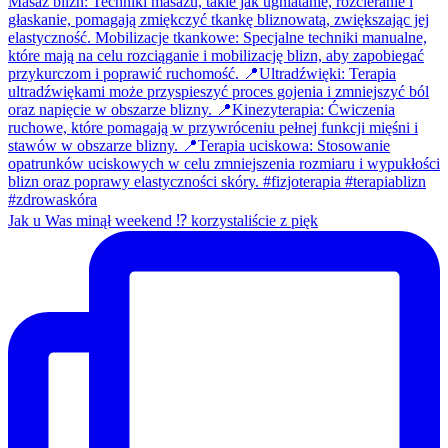
Jak u Was minął weekend ⁉️ korzystaliście z pięk