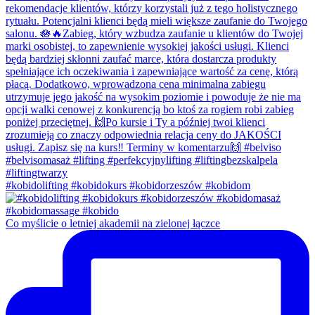
#kobidolifting #kobidokurs #kobidorzeszów #kobidom
Co myślicie o letniej akademii na zielonej łączce