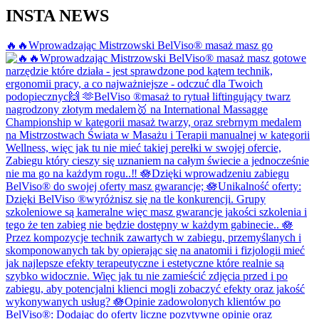
INSTA NEWS
🔥🔥Wprowadzając Mistrzowski BelViso®️ masaż masz go