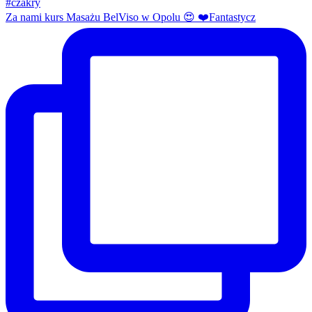
Za nami kurs Masażu BelViso w Opolu 😍 ❤️Fantastycz