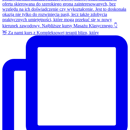
👋 Za nami kurs z Kompleksowej terapii blizn, który