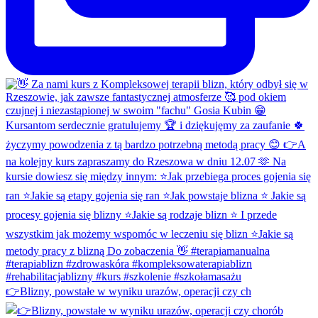
👉Blizny, powstałe w wyniku urazów, operacji czy ch