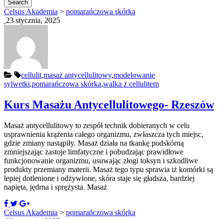
Celsus Akademia
>
pomarańczowa skórka
23 stycznia, 2025
cellulit
,
masaż antycellulitowy
,
modelowanie
sylwetki
,
pomarańczowa skórka
,
walka z cellulitem
Kurs Masażu Antycellulitowego- Rzeszów
Masaż antycellulitowy to zespół technik dobieranych w celu
usprawnienia krążenia całego organizmu, zwłaszcza tych miejsc,
gdzie zmiany nastąpiły. Masaż działa na tkankę podskórną
zmniejszając zastoje limfatyczne i pobudzając prawidłowe
funkcjonowanie organizmu, usuwając złogi toksyn i szkodliwe
produkty przemiany materii. Masaż tego typu sprawia iż komórki są
lepiej dotlenione i odżywione, skóra staje się gładsza, bardziej
napięta, jędrna i sprężysta. Masaż
Celsus Akademia
>
pomarańczowa skórka