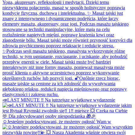
📣LAST MINUTE ‼️ Na jutrzejsze wyjątkowe wydarzenie
☺️Jesteśmy podekscytowani, że możemy ogłosić Wam w