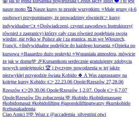
Ciao Amici ‼️🫶 Wraz z @accademia_silvestrini otwi