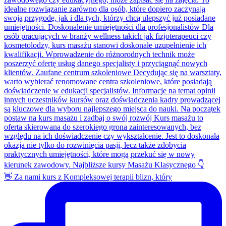
👋 Za nami kurs z Kompleksowej terapii blizn, który