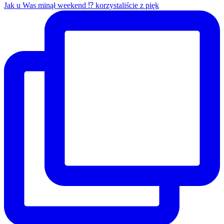
Jak u Was minął weekend ⁉️ korzystaliście z pięk