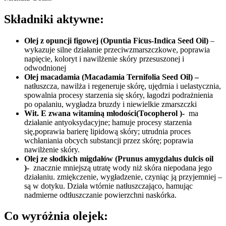
Składniki aktywne:
Olej z opuncji figowej (Opuntia Ficus-Indica Seed Oil)
–
wykazuje silne działanie przeciwzmarszczkowe, poprawia
napięcie, koloryt i nawilżenie skóry przesuszonej i
odwodnionej
Olej macadamia (Macadamia Ternifolia Seed Oil) –
natłuszcza, nawilża i regeneruje skórę, ujędrnia i uelastycznia,
spowalnia procesy starzenia się skóry, łagodzi podrażnienia
po opalaniu, wygładza bruzdy i niewielkie zmarszczki
Wit. E zwana witaminą młodości(Tocopherol )-
ma
działanie antyoksydacyjne; hamuje procesy starzenia
się,poprawia barierę lipidową skóry; utrudnia proces
wchłaniania obcych substancji przez skórę; poprawia
nawilżenie skóry.
Olej ze słodkich migdałów (Prunus amygdalus dulcis oil
)-
znacznie mniejszą utratę wody niż skóra niepodana jego
działaniu. zmiękczenie, wygładzenie, czyniąc ją przyjemniej –
są w dotyku. Działa wtórnie natłuszczająco, hamując
nadmierne odtłuszczanie powierzchni naskórka.
Co wyróżnia olejek: