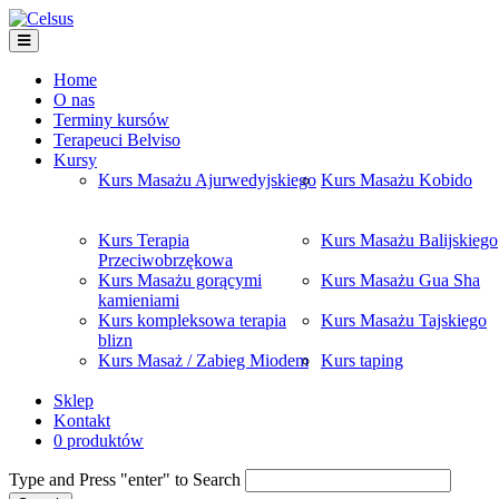
Home
O nas
Terminy kursów
Terapeuci Belviso
Kursy
Kurs Masażu Ajurwedyjskiego
Kurs Masażu Kobido
Kurs Terapia
Kurs Masażu Balijskiego
Przeciwobrzękowa
Kurs Masażu gorącymi
Kurs Masażu Gua Sha
kamieniami
Kurs kompleksowa terapia
Kurs Masażu Tajskiego
blizn
Kurs Masaż / Zabieg Miodem
Kurs taping
Sklep
Kontakt
0 produktów
Type and Press "enter" to Search