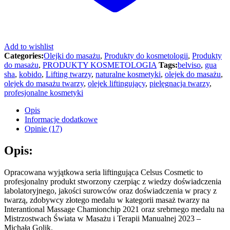
Add to wishlist
Categories:
Olejki do masażu
,
Produkty do kosmetologii
,
Produkty
do masażu
,
PRODUKTY KOSMETOLOGIA
Tags:
belviso
,
gua
sha
,
kobido
,
Lifting twarzy
,
naturalne kosmetyki
,
olejek do masażu
,
olejek do masażu twarzy
,
olejek liftingujący
,
pielęgnacja twarzy
,
profesjonalne kosmetyki
Opis
Informacje dodatkowe
Opinie (17)
Opis:
Opracowana wyjątkowa seria liftingująca Celsus Cosmetic to
profesjonalny produkt stworzony czerpiąc z wiedzy doświadczenia
labolatoryjnego, jakości surowców oraz doświadczenia w pracy z
twarzą, zdobywcy złotego medalu w kategorii masaż twarzy na
Interantional Massage Chamionchip 2021 oraz srebrnego medalu na
Mistrzostwach Świata w Masażu i Terapii Manualnej 2023 –
Michała Golik.