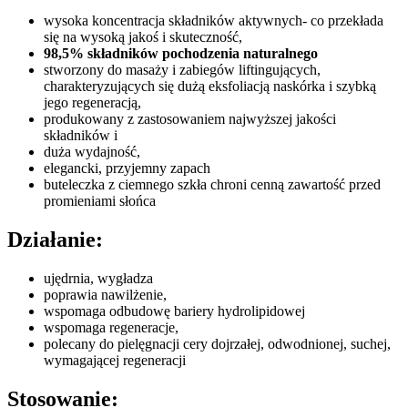
wysoka koncentracja składników aktywnych- co przekłada
się na wysoką jakoś i skuteczność,
98,5% składników pochodzenia naturalnego
stworzony do masaży i zabiegów liftingujących,
charakteryzujących się dużą eksfoliacją naskórka i szybką
jego regeneracją,
produkowany z zastosowaniem najwyższej jakości
składników i
duża wydajność,
elegancki, przyjemny zapach
buteleczka z ciemnego szkła chroni cenną zawartość przed
promieniami słońca
Działanie:
ujędrnia, wygładza
poprawia nawilżenie,
wspomaga odbudowę bariery hydrolipidowej
wspomaga regeneracje,
polecany do pielęgnacji cery dojrzałej, odwodnionej, suchej,
wymagającej regeneracji
Stosowanie: