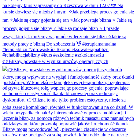
👉Blizny, powstałe w wyniku urazów, operacji czy ch