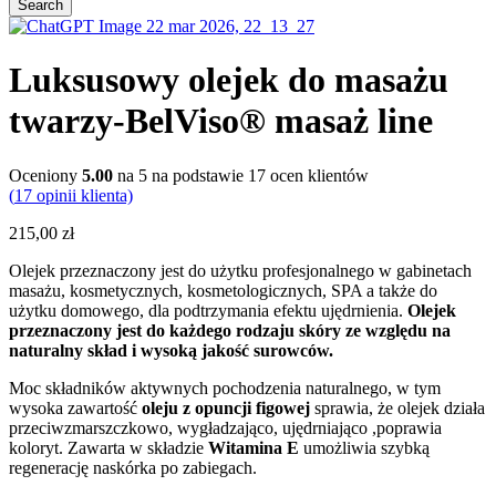
Luksusowy olejek do masażu
twarzy-BelViso® masaż line
Oceniony
5.00
na 5 na podstawie
17
ocen klientów
(
17
opinii klienta)
215,00
zł
Olejek przeznaczony jest do użytku profesjonalnego w gabinetach
masażu, kosmetycznych, kosmetologicznych, SPA a także do
użytku domowego, dla podtrzymania efektu ujędrnienia.
Olejek
przeznaczony jest do każdego rodzaju skóry ze względu na
naturalny skład i wysoką jakość surowców.
Moc składników aktywnych pochodzenia naturalnego, w tym
wysoka zawartość
oleju z opuncji figowej
sprawia, że olejek działa
przeciwzmarszczkowo, wygładzająco, ujędrniająco ,poprawia
koloryt. Zawarta w składzie
Witamina E
umożliwia szybką
regenerację naskórka po zabiegach.