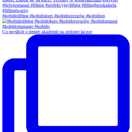
#kobidolifting #kobidokurs #kobidorzeszów #kobidom
Co myślicie o letniej akademii na zielonej łączce