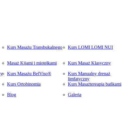
Kurs Masażu Transbukalnego
Kurs LOMI LOMI NUI
Masaż Kijami i miotełkami
Kurs Masaż Klasyczny
ny
Kurs Masażu BelViso®
Kurs Manualny drenaż
limfatyczny
Kurs Ortobinomia
Kurs Masażtereapia bańkami
Blog
Galeria