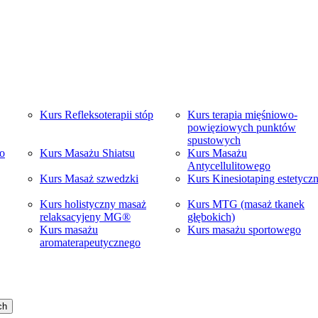
Kurs Refleksoterapii stóp
Kurs terapia mięśniowo-
powięziowych punktów
spustowych
go
Kurs Masażu Shiatsu
Kurs Masażu
Antycellulitowego
Kurs Masaż szwedzki
Kurs Kinesiotaping estetycz
Kurs holistyczny masaż
Kurs MTG (masaż tkanek
relaksacyjeny MG®
głębokich)
Kurs masażu
Kurs masażu sportowego
aromaterapeutycznego