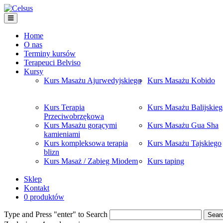
Home
O nas
Terminy kursów
Terapeuci Belviso
Kursy
Kurs Masażu Ajurwedyjskiego
Kurs Masażu Kobido
Kurs Terapia
Kurs Masażu Balijskie
Przeciwobrzękowa
Kurs Masażu gorącymi
Kurs Masażu Gua Sha
kamieniami
Kurs kompleksowa terapia
Kurs Masażu Tajskiego
blizn
Kurs Masaż / Zabieg Miodem
Kurs taping
Sklep
Kontakt
0 produktów
Type and Press "enter" to Search