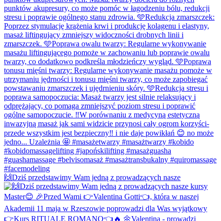
🙌Dziś przedstawimy Wam jedną z prowadzących nasze