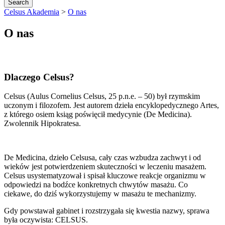
Celsus Akademia
>
O nas
O nas
Dlaczego Celsus?
Celsus (Aulus Cornelius Celsus, 25 p.n.e. – 50) był rzymskim
uczonym i filozofem. Jest autorem dzieła encyklopedycznego Artes,
z którego osiem ksiąg poświęcił medycynie (De Medicina).
Zwolennik Hipokratesa.
De Medicina, dzieło Celsusa, cały czas wzbudza zachwyt i od
wieków jest potwierdzeniem skuteczności w leczeniu masażem.
Celsus usystematyzował i spisał kluczowe reakcje organizmu w
odpowiedzi na bodźce konkretnych chwytów masażu. Co
ciekawe, do dziś wykorzystujemy w masażu te mechanizmy.
Gdy powstawał gabinet i rozstrzygała się kwestia nazwy, sprawa
była oczywista: CELSUS.