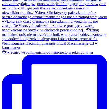
😍Wracając wspomnieniami do minionego weekendu w na