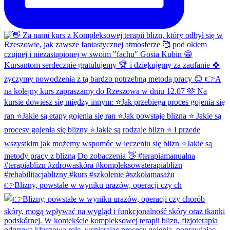
👉Blizny, powstałe w wyniku urazów, operacji czy ch