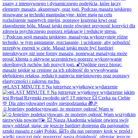
📣LAST MINUTE ‼️ Na jutrzejsze wyjątkowe wydarzenie
☺️Jesteśmy podekscytowani, że możemy ogłosić Wam w