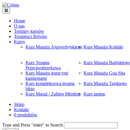
Home
O nas
Terminy kursów
Terapeuci Belviso
Kursy
Kurs Masażu Ajurwedyjskiego
Kurs Masażu Kobido
Kurs Terapia
Kurs Masażu Balijskiego
Przeciwobrzękowa
Kurs Masażu gorącymi
Kurs Masażu Gua Sha
kamieniami
Kurs kompleksowa terapia
Kurs Masażu Tajskiego
blizn
Kurs Masaż / Zabieg Miodem
Kurs taping
Sklep
Kontakt
0 produktów
Type and Press "enter" to Search