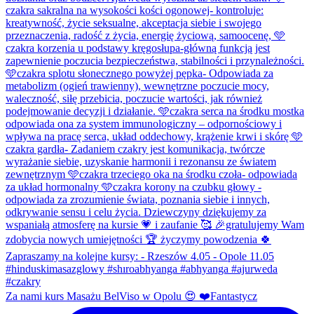
Za nami kurs Masażu BelViso w Opolu 😍 ❤️Fantastycz