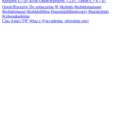
Ciao Amici ‼️🫶 Wraz z @accademia_silvestrini otwi