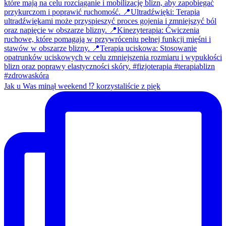
Jak u Was minął weekend ⁉️ korzystaliście z pięk