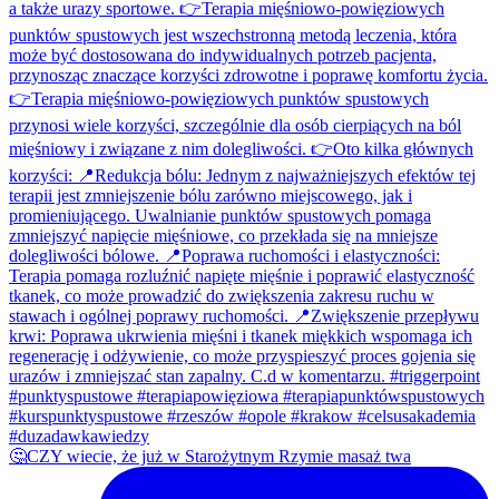
🤔CZY wiecie, że już w Starożytnym Rzymie masaż twa