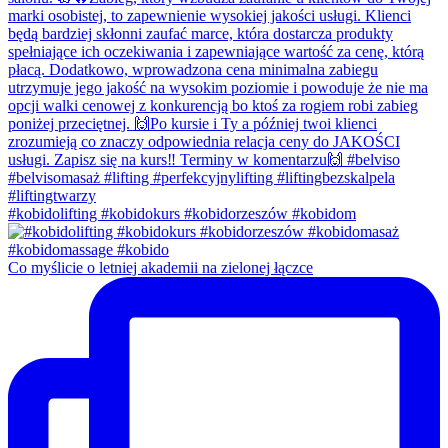
#kobidolifting #kobidokurs #kobidorzeszów #kobidom
Co myślicie o letniej akademii na zielonej łączce