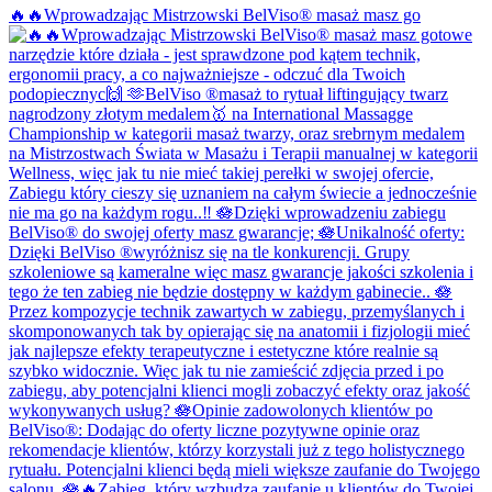
🔥🔥Wprowadzając Mistrzowski BelViso®️ masaż masz go