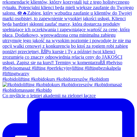
#kobidolifting #kobidokurs #kobidorzeszów #kobidom
Co myślicie o letniej akademii na zielonej łączce