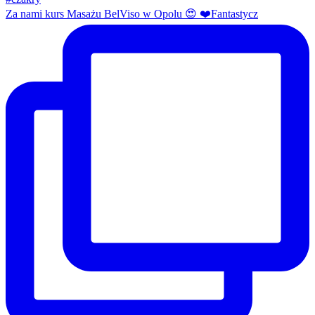
Za nami kurs Masażu BelViso w Opolu 😍 ❤️Fantastycz