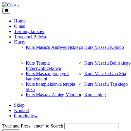
Home
O nas
Terminy kursów
Terapeuci Belviso
Kursy
Kurs Masażu Ajurwedyjskiego
Kurs Masażu Kobido
Kurs Terapia
Kurs Masażu Balijskiego
Przeciwobrzękowa
Kurs Masażu gorącymi
Kurs Masażu Gua Sha
kamieniami
Kurs kompleksowa terapia
Kurs Masażu Tajskiego
blizn
Kurs Masaż / Zabieg Miodem
Kurs taping
Sklep
Kontakt
0 produktów
Type and Press "enter" to Search