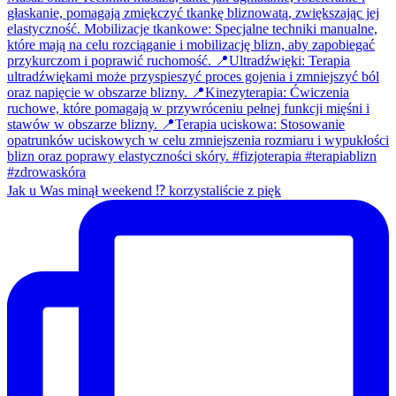
Jak u Was minął weekend ⁉️ korzystaliście z pięk