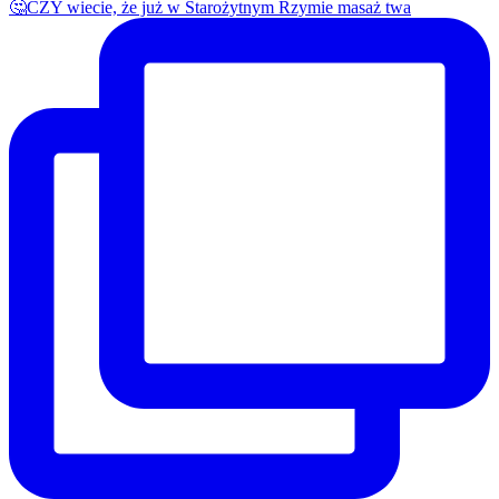
🤔CZY wiecie, że już w Starożytnym Rzymie masaż twa