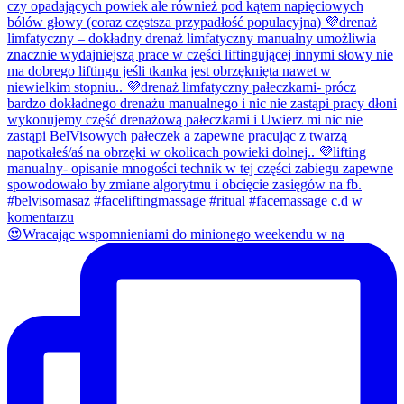
😍Wracając wspomnieniami do minionego weekendu w na