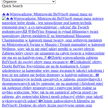
Quick Search
🔥🔥Wprowadzając Mistrzowski BelViso®️ masaż masz go