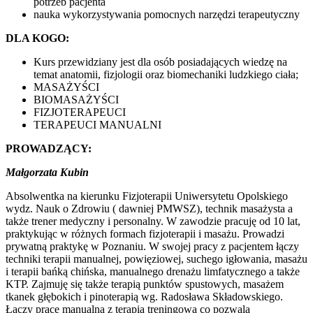
potrzeb pacjenta
nauka wykorzystywania pomocnych narzędzi terapeutyczny
DLA KOGO:
Kurs przewidziany jest dla osób posiadających wiedzę na
temat anatomii, fizjologii oraz biomechaniki ludzkiego ciała;
MASAŻYŚCI
BIOMASAŻYŚCI
FIZJOTERAPEUCI
TERAPEUCI MANUALNI
PROWADZĄCY:
Małgorzata Kubin
Absolwentka na kierunku Fizjoterapii Uniwersytetu Opolskiego
wydz. Nauk o Zdrowiu ( dawniej PMWSZ), technik masażysta a
także trener medyczny i personalny. W zawodzie pracuję od 10 lat,
praktykując w różnych formach fizjoterapii i masażu. Prowadzi
prywatną praktykę w Poznaniu. W swojej pracy z pacjentem łączy
techniki terapii manualnej, powięziowej, suchego igłowania, masażu
i terapii bańką chińska, manualnego drenażu limfatycznego a także
KTP. Zajmuję się także terapią punktów spustowych, masażem
tkanek głębokich i pinoterapią wg. Radosława Składowskiego.
Łączy pracę manualną z terapią treningową co pozwala