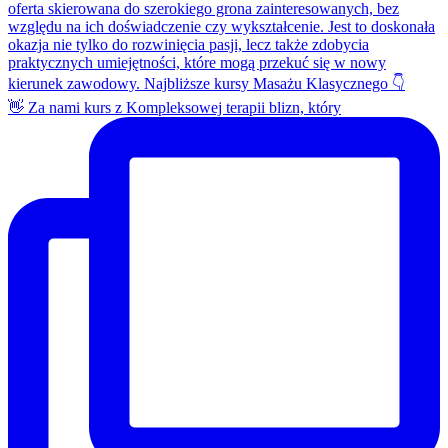
👋 Za nami kurs z Kompleksowej terapii blizn, który