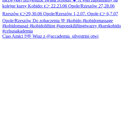
Ciao Amici ‼️🫶 Wraz z @accademia_silvestrini otwi