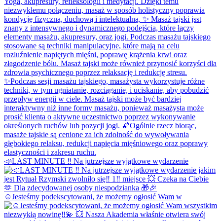
📣LAST MINUTE ‼️ Na jutrzejsze wyjątkowe wydarzenie
☺️Jesteśmy podekscytowani, że możemy ogłosić Wam w